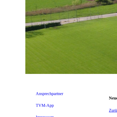
Ansprechpartner
Neu
TVM-App
Zurü