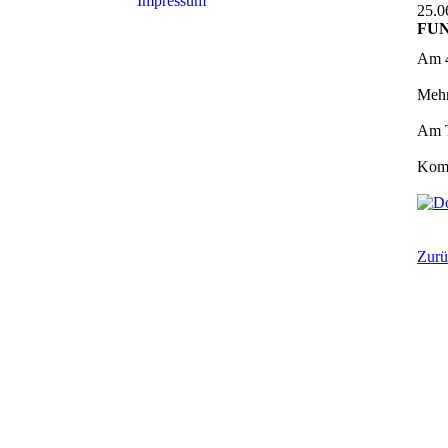
Impressum
25.0
FUNi
Am 4
Mehr
Am T
Komm
Zurü