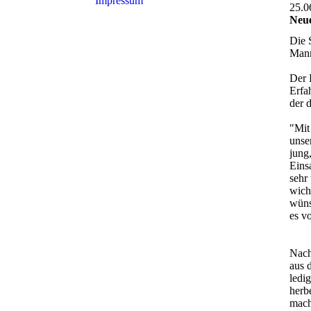
Impressum
25.0
Neue
Die 
Mann
Der 
Erfa
der 
"Mit
unse
jung
Eins
sehr
wich
wüns
es v
Nach
aus 
ledi
herb
mach