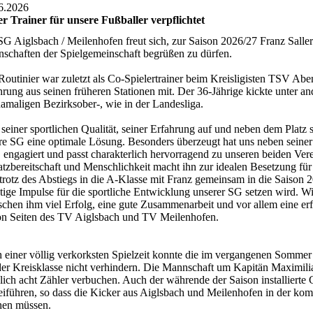
6.2026
r Trainer für unsere Fußballer verpflichtet
SG Aiglsbach / Meilenhofen freut sich, zur Saison 2026/27 Franz Saller 
schaften der Spielgemeinschaft begrüßen zu dürfen.
Routinier war zuletzt als Co-Spielertrainer beim Kreisligisten TSV Aben
hrung aus seinen früheren Stationen mit. Der 36-Jährige kickte unter a
damaligen Bezirksober-, wie in der Landesliga.
 seiner sportlichen Qualität, seiner Erfahrung auf und neben dem Platz 
re SG eine optimale Lösung. Besonders überzeugt hat uns neben seiner 
, engagiert und passt charakterlich hervorragend zu unseren beiden Ve
atzbereitschaft und Menschlichkeit macht ihn zur idealen Besetzung für 
 trotz des Abstiegs in die A-Klasse mit Franz gemeinsam in die Saison 2
tige Impulse für die sportliche Entwicklung unserer SG setzen wird. 
chen ihm viel Erfolg, eine gute Zusammenarbeit und vor allem eine erfo
on Seiten des TV Aiglsbach und TV Meilenhofen.
 einer völlig verkorksten Spielzeit konnte die im vergangenen Somme
der Kreisklasse nicht verhindern. Die Mannschaft um Kapitän Maximili
glich acht Zähler verbuchen. Auch der währende der Saison installier
eiführen, so dass die Kicker aus Aiglsbach und Meilenhofen in der k
en müssen.