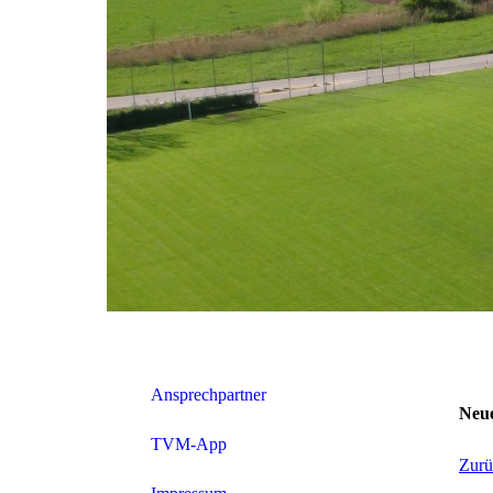
Ansprechpartner
Neu
TVM-App
Zurü