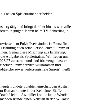
als neuen Spielertrainer der beiden
sberg tätig und bringt darüber hinaus wertvolle
nderem in jungen Jahren beim TV Schierling in
sowie seinem Fußballverständnis ist Franz für
Erfahrung auch seine Persönlichkeit: Franz ist
reinen. Genau diese Mischung aus Erfahrung,
die Aufgabe als Spielertrainer. Wir freuen uns
026/27 zu starten und sind überzeugt, dass er
Wir heißen Franz herzlich willkommen und
lgreiche sowie verletzungsfreie Saison", heißt
r neugegründete Spielgemeinschaft den Abstieg
an Roman konnte in der Kelheimer Staffel
te Coach Helmut Atzmüller konnte keine Wende
ommenden Runde einen Neustart in der A-Klasse